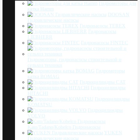
Гидромоторы для
катка Hamm
DOOSAN
Гидравлические насосы
Гидронасосы TEREX
Гидронасосы
LIEBHERR
Гидронасосы FINTEC
Гидромоторы, гидронасосы строительной и
сельхоз техники
Гидромоторы
катка BOMAG
Гидроцилиндры CAT
Гидроцилиндры
HITACHI
Гидроцилиндры
KOMATSU
Гидроцилиндры
VOLVO
Kato/Tadano/Kobelco Гидронасосы
YUKEN
Гидравлические насосы