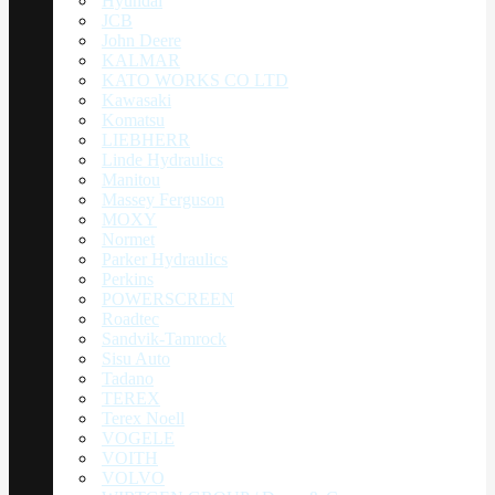
Hyundai
JCB
John Deere
KALMAR
KATO WORKS CO LTD
Kawasaki
Komatsu
LIEBHERR
Linde Hydraulics
Manitou
Massey Ferguson
MOXY
Normet
Parker Hydraulics
Perkins
POWERSCREEN
Roadtec
Sandvik-Tamrock
Sisu Auto
Tadano
TEREX
Terex Noell
VOGELE
VOITH
VOLVO