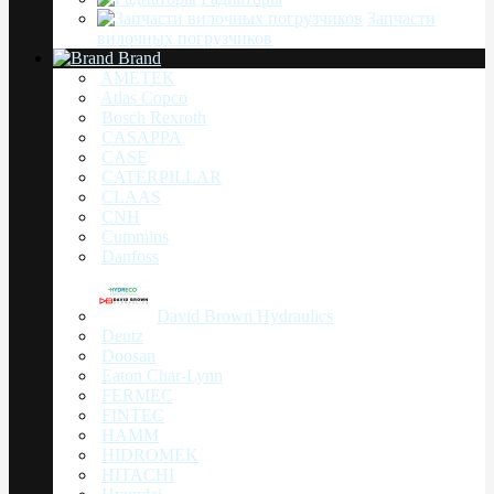
Запчасти
вилочных погрузчиков
Brand
AMETEK
Atlas Copco
Bosch Rexroth
CASAPPA
CASE
CATERPILLAR
CLAAS
CNH
Cummins
Danfoss
David Brown Hydraulics
Deutz
Doosan
Eaton Char-Lynn
FERMEC
FINTEC
HAMM
HIDROMEK
HITACHI