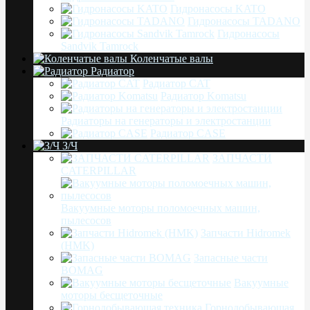
Гидронасосы KATO
Гидронасосы TADANO
Гидронасосы
Sandvik Tamrock
Коленчатые валы
Радиатор
Радиатор CAT
Радиатор Komatsu
Радиаторы на генераторы и электростанции
Радиатор CASE
З/Ч
ЗАПЧАСТИ
CATERPILLAR
Вакуумные моторы поломоечных машин,
пылесосов
Запчасти Hidromek
(HMK)
Запасные части
BOMAG
Вакуумные
моторы бесщеточные
Горнодобывающая