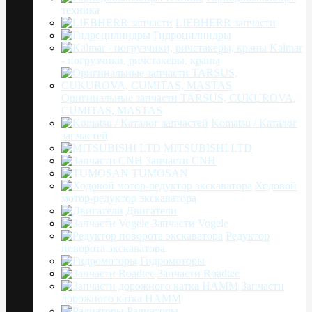
техника
LIEBHERR запчасти
Гидроцилиндры
Kalmar
- погрузчики, ричстакеры, краны
Оригинальные запчасти TARSUS, CUKUROVA,
CUMITAS, MASTAS
Komatsu / Каталог
запчастей
MITSUBISHI LTD
Запчасти CNH
TUMOSAN
Ходовой
мотор-редуктор экскаватора
Двигатели
Запчасти Vogele
Редуктор
поворота экскаватора
Гидромоторы
Запчасти Roadtec
Запчасти
дорожного катка HAMM
Радиаторы