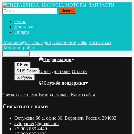
О нас
Доставка
Оплата
Мой аккаунт
Закладки
Сравнение
Оформить заказ
Мои настройки
р.
Валюта
Информация
€ Euro
О нас
Доставка
Оплата
$ US Dollar
р. Рубль
Служба поддержки
Связаться с нами
Возврат товара
Карта сайта
Связаться с нами
Остужева 66 а, офис 30, Воронеж, Россия, 394033
avtoparker@gmail.com
+7 903 859 4449