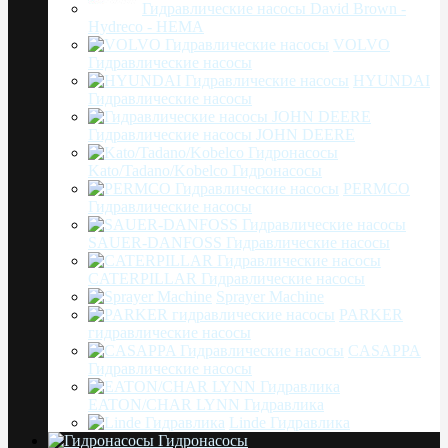
Гидравлические насосы David Brown -
Hydreco - HEMA
VOLVO
Гидравлические насосы
HYUNDAI
Гидравлические насосы
Гидравлические насосы JOHN DEERE
Kato/Tadano/Kobelco Гидронасосы
PERMCO
Гидравлические насосы
SAUER-DANFOSS Гидравлические насосы
CATERPILLAR Гидравлические насосы
Sprayer Machine
PARKER
гидравлические насосы
CASAPPA
Гидравлические насосы
EATON/CHAR LYNN Гидравлика
Linde Гидравлика
Гидронасосы