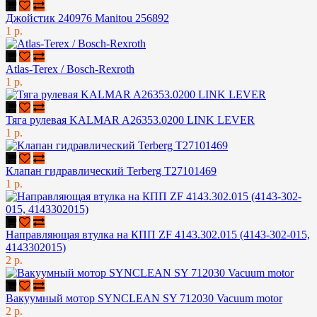
Джойстик 240976 Manitou 256892
1 р.
Atlas-Terex / Bosch-Rexroth
1 р.
Тяга рулевая KALMAR A26353.0200 LINK LEVER
1 р.
Клапан гидравлический Terberg T27101469
1 р.
Направляющая втулка на КПП ZF 4143.302.015 (4143-302-015,
4143302015)
2 р.
Вакуумный мотор SYNCLEAN SY 712030 Vacuum motor
2 р.