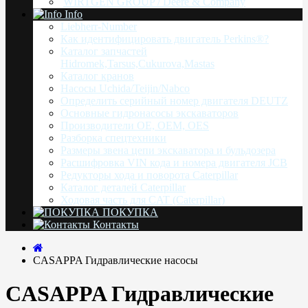
WIRTGEN GROUP / Deere & Company
Info
Liebherr-Number
Как идентифицировать двигатель Perkins®?
Каталог запчастей
Hidromek,Tarsus,Cukurova,Mastas
Каталог кранов
Насоcы Uchida/Teijin/Nabco
Определить серийный номер двигателя DEUTZ
Основные гидронасосы экскаваторов
Производители OE, OEM, OES
Разборка спецтехники
Размеры звена цепи экскаватора и бульдозера
Расшифровка VIN кода и номера двигателя JCB
Редукторы хода и поворота Caterpillar
Каталог деталей Caterpillar
Ходовая часть для CAT (Caterpillar)
ПОКУПКА
Контакты
CASAPPA Гидравлические насосы
CASAPPA Гидравлические