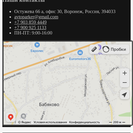
Остужева 66 а, офис 30, Воронеж, Россия, 394033
avtoparker@gmail.com
+7 903 859 4449
+7 900 925 1133
ПН-ПТ: 9:00-16:00