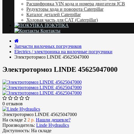
Расшифровка VIN кода и номера двигателя JCB
Редукторы хода и поворота Caterpillar
Каталог деталей Caterpillar
Ходовая часть для CAT (Caterpillar)
ПОКУПКА
Контакты
Запчасти вилочных погрузчиков
Electrics / электроника на вилочные погрузчики
Электротормоз LINDE 45625047000
Электротормоз LINDE 45625047000
0 отзывов
Электротормоз LINDE 45625047000
На складе
2
2 р.
Нашли дешевле?
Производитель:
Linde Hydraulics
Доступность:
На складе