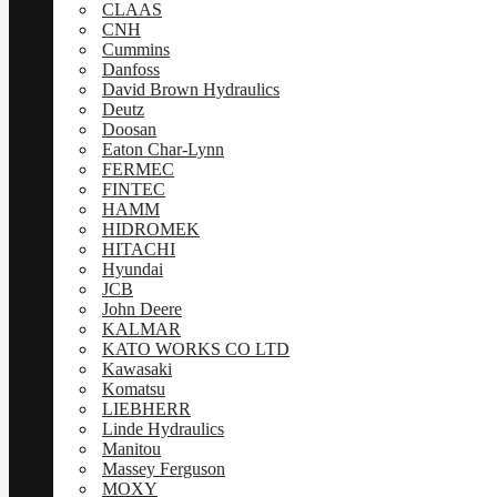
CLAAS
CNH
Cummins
Danfoss
David Brown Hydraulics
Deutz
Doosan
Eaton Char-Lynn
FERMEC
FINTEC
HAMM
HIDROMEK
HITACHI
Hyundai
JCB
John Deere
KALMAR
KATO WORKS CO LTD
Kawasaki
Komatsu
LIEBHERR
Linde Hydraulics
Manitou
Massey Ferguson
MOXY