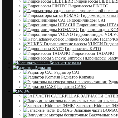
Гидронасосы LIEBHER
Гидронасосы FINTEC
Гидромоторы катк
Гидроцилиндры CAT
Гидроцилиндры HITA
Гидроцилиндры K
Гидроцилиндры VOLV
Kato/Tadano/Ko
YUKEN Гидравл
Гидронасосы KATO
Гидронасосы TADANO
Гидронасосы Sandv
Коленчатые валы
Радиатор
Радиатор CAT
Радиатор Komatsu
Ради
Радиатор CASE
З/Ч
ЗАПЧАСТИ CATER
Запчасти Hidromek (
Запасные части BOMA
Вакуумные мот