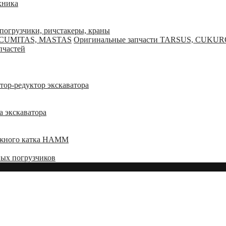
хника
 погрузчики, ричстакеры, краны
Оригинальные запчасти TARSUS, CUKU
пчастей
тор-редуктор экскаватора
а экскаватора
ожного катка HAMM
ных погрузчиков