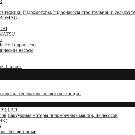
R
Гидромоторы, гидронасосы строительной и сельхоз т
а BOMAG
CHI
OMATSU
O
belco Гидронасосы
ические насосы
ik Tamrock
аторы на генераторы и электростанции
PILLAR
Вакуумные моторы поломоечных машин, пылесосов
HMK)
G
оры бесщеточные