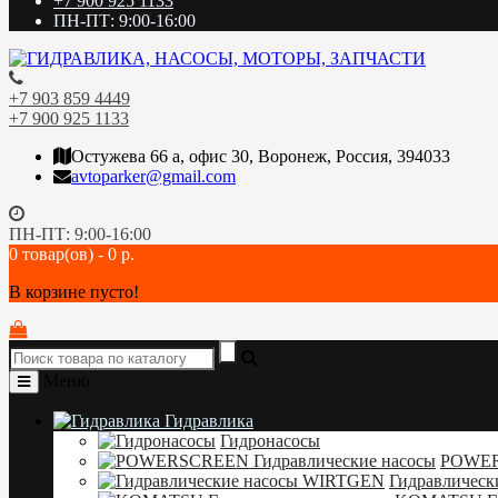
+7 900 925 1133
ПН-ПТ: 9:00-16:00
+7 903 859 4449
+7 900 925 1133
Остужева 66 а, офис 30, Воронеж, Россия, 394033
avtoparker@gmail.com
ПН-ПТ: 9:00-16:00
0 товар(ов) - 0 р.
В корзине пусто!
Меню
Гидравлика
Гидронасосы
POWER
Гидравличес