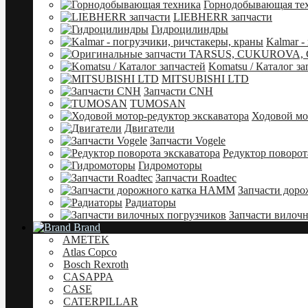
Горнодобывающая те
LIEBHERR запчасти
Гидроцилиндры
Kalmar -
Komatsu / Каталог за
MITSUBISHI LTD
Запчасти CNH
TUMOSAN
Ходовой мо
Двигатели
Запчасти Vogele
Редуктор поворот
Гидромоторы
Запчасти Roadtec
Запчасти дор
Радиаторы
Запчасти вилоч
Brand
AMETEK
Atlas Copco
Bosch Rexroth
CASAPPA
CASE
CATERPILLAR