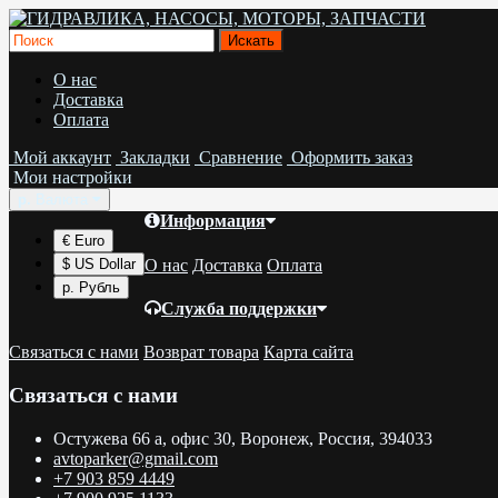
О нас
Доставка
Оплата
Мой аккаунт
Закладки
Сравнение
Оформить заказ
Мои настройки
р.
Валюта
Информация
€ Euro
О нас
Доставка
Оплата
$ US Dollar
р. Рубль
Служба поддержки
Связаться с нами
Возврат товара
Карта сайта
Связаться с нами
Остужева 66 а, офис 30, Воронеж, Россия, 394033
avtoparker@gmail.com
+7 903 859 4449