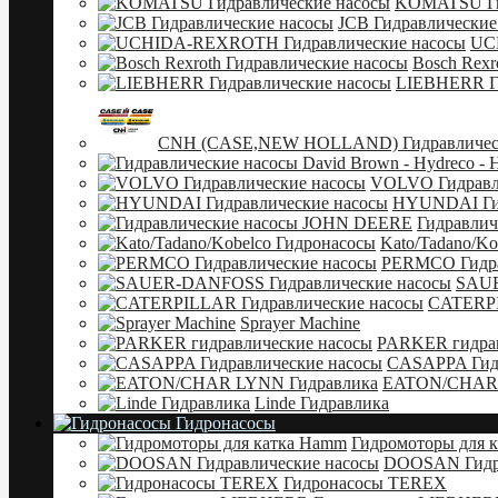
KOMATSU Ги
JCB Гидравлические
UC
Bosch Rexr
LIEBHERR Ги
CNH (CASE,NEW HOLLAND) Гидравлическ
VOLVO Гидравл
HYUNDAI Гид
Гидравли
Kato/Tadano/Ko
PERMCO Гидра
SAUE
CATERPI
Sprayer Machine
PARKER гидрав
CASAPPA Гидр
EATON/CHAR 
Linde Гидравлика
Гидронасосы
Гидромоторы для 
DOOSAN Гидра
Гидронасосы TEREX