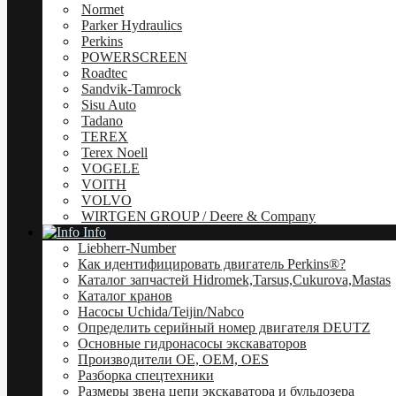
Normet
Parker Hydraulics
Perkins
POWERSCREEN
Roadtec
Sandvik-Tamrock
Sisu Auto
Tadano
TEREX
Terex Noell
VOGELE
VOITH
VOLVO
WIRTGEN GROUP / Deere & Company
Info
Liebherr-Number
Как идентифицировать двигатель Perkins®?
Каталог запчастей Hidromek,Tarsus,Cukurova,Mastas
Каталог кранов
Насоcы Uchida/Teijin/Nabco
Определить серийный номер двигателя DEUTZ
Основные гидронасосы экскаваторов
Производители OE, OEM, OES
Разборка спецтехники
Размеры звена цепи экскаватора и бульдозера