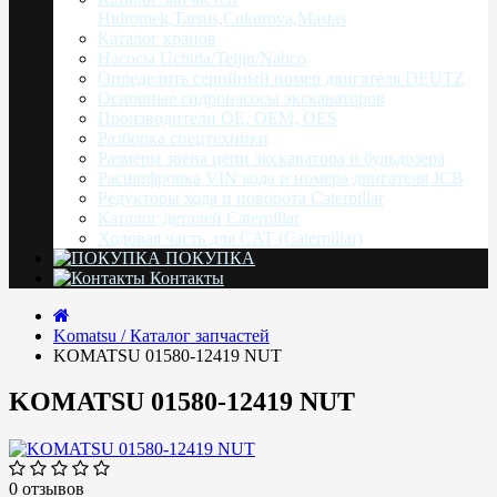
Hidromek,Tarsus,Cukurova,Mastas
Каталог кранов
Насоcы Uchida/Teijin/Nabco
Определить серийный номер двигателя DEUTZ
Основные гидронасосы экскаваторов
Производители OE, OEM, OES
Разборка спецтехники
Размеры звена цепи экскаватора и бульдозера
Расшифровка VIN кода и номера двигателя JCB
Редукторы хода и поворота Caterpillar
Каталог деталей Caterpillar
Ходовая часть для CAT (Caterpillar)
ПОКУПКА
Контакты
Komatsu / Каталог запчастей
KOMATSU 01580-12419 NUT
KOMATSU 01580-12419 NUT
0 отзывов