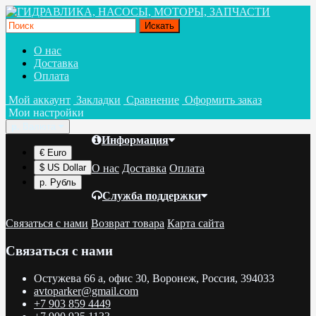
О нас
Доставка
Оплата
Мой аккаунт
Закладки
Сравнение
Оформить заказ
Мои настройки
р.
Валюта
Информация
€ Euro
О нас
Доставка
Оплата
$ US Dollar
р. Рубль
Служба поддержки
Связаться с нами
Возврат товара
Карта сайта
Связаться с нами
Остужева 66 а, офис 30, Воронеж, Россия, 394033
avtoparker@gmail.com
+7 903 859 4449