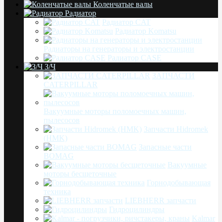
Коленчатые валы
Радиатор
Радиатор CAT
Радиатор Komatsu
Радиаторы на генераторы и электростанции
Радиатор CASE
З/Ч
ЗАПЧАСТИ
CATERPILLAR
Вакуумные моторы поломоечных машин,
пылесосов
Запчасти Hidromek
(HMK)
Запасные части
BOMAG
Вакуумные
моторы бесщеточные
Горнодобывающая
техника
LIEBHERR запчасти
Гидроцилиндры
Kalmar