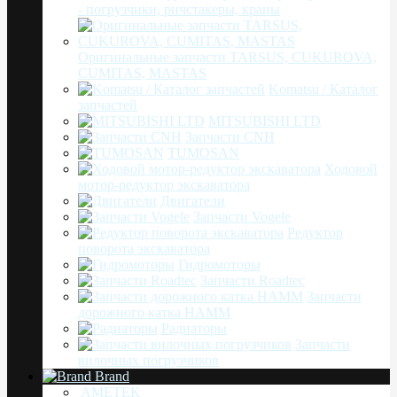
- погрузчики, ричстакеры, краны
Оригинальные запчасти TARSUS, CUKUROVA,
CUMITAS, MASTAS
Komatsu / Каталог
запчастей
MITSUBISHI LTD
Запчасти CNH
TUMOSAN
Ходовой
мотор-редуктор экскаватора
Двигатели
Запчасти Vogele
Редуктор
поворота экскаватора
Гидромоторы
Запчасти Roadtec
Запчасти
дорожного катка HAMM
Радиаторы
Запчасти
вилочных погрузчиков
Brand
AMETEK