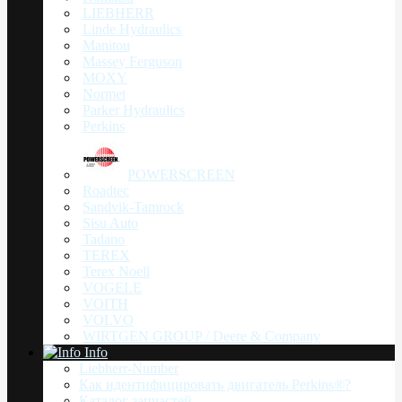
LIEBHERR
Linde Hydraulics
Manitou
Massey Ferguson
MOXY
Normet
Parker Hydraulics
Perkins
POWERSCREEN
Roadtec
Sandvik-Tamrock
Sisu Auto
Tadano
TEREX
Terex Noell
VOGELE
VOITH
VOLVO
WIRTGEN GROUP / Deere & Company
Info
Liebherr-Number
Как идентифицировать двигатель Perkins®?
Каталог запчастей