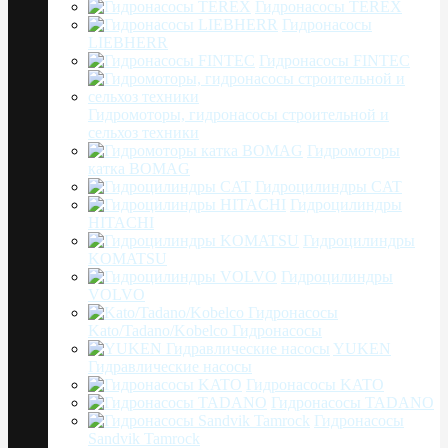
Гидронасосы TEREX
Гидронасосы
LIEBHERR
Гидронасосы FINTEC
Гидромоторы, гидронасосы строительной и
сельхоз техники
Гидромоторы
катка BOMAG
Гидроцилиндры CAT
Гидроцилиндры
HITACHI
Гидроцилиндры
KOMATSU
Гидроцилиндры
VOLVO
Kato/Tadano/Kobelco Гидронасосы
YUKEN
Гидравлические насосы
Гидронасосы KATO
Гидронасосы TADANO
Гидронасосы
Sandvik Tamrock