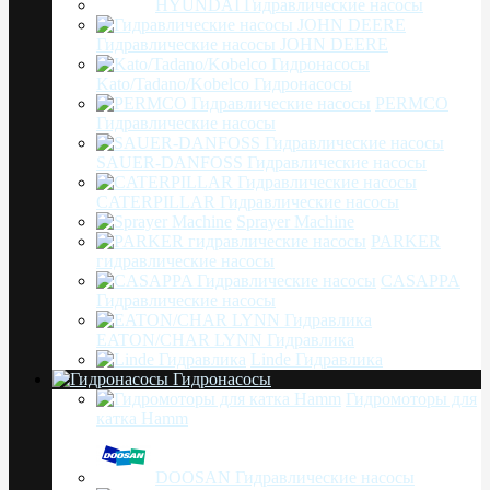
HYUNDAI Гидравлические насосы
Гидравлические насосы JOHN DEERE
Kato/Tadano/Kobelco Гидронасосы
PERMCO
Гидравлические насосы
SAUER-DANFOSS Гидравлические насосы
CATERPILLAR Гидравлические насосы
Sprayer Machine
PARKER
гидравлические насосы
CASAPPA
Гидравлические насосы
EATON/CHAR LYNN Гидравлика
Linde Гидравлика
Гидронасосы
Гидромоторы для
катка Hamm
DOOSAN Гидравлические насосы