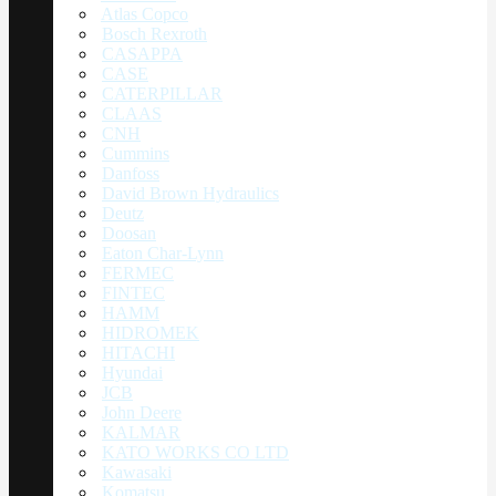
Atlas Copco
Bosch Rexroth
CASAPPA
CASE
CATERPILLAR
CLAAS
CNH
Cummins
Danfoss
David Brown Hydraulics
Deutz
Doosan
Eaton Char-Lynn
FERMEC
FINTEC
HAMM
HIDROMEK
HITACHI
Hyundai
JCB
John Deere
KALMAR
KATO WORKS CO LTD
Kawasaki
Komatsu