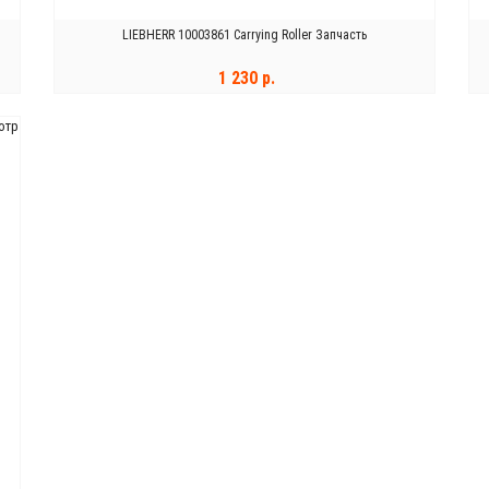
LIEBHERR 10003861 Carrying Roller Запчасть
1 230 р.
отр
В КОРЗИНУ