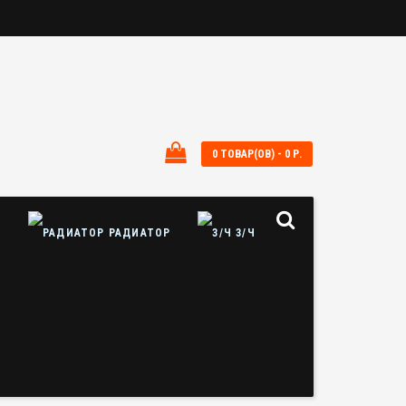
0 ТОВАР(ОВ) - 0 Р.
Ы
РАДИАТОР
З/Ч