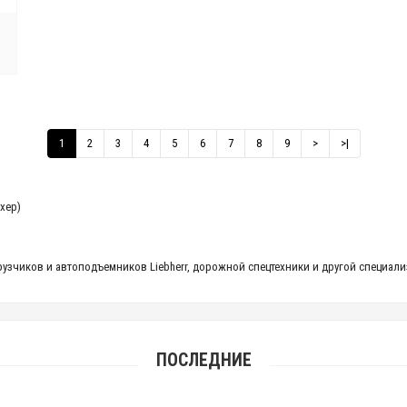
1
2
3
4
5
6
7
8
9
>
>|
бхер)
погрузчиков и автоподъемников Liebherr, дорожной спецтехники и другой специ
ПОСЛЕДНИЕ