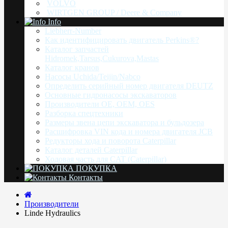
VOLVO
WIRTGEN GROUP / Deere & Company
Info
Liebherr-Number
Как идентифицировать двигатель Perkins®?
Каталог запчастей
Hidromek,Tarsus,Cukurova,Mastas
Каталог кранов
Насоcы Uchida/Teijin/Nabco
Определить серийный номер двигателя DEUTZ
Основные гидронасосы экскаваторов
Производители OE, OEM, OES
Разборка спецтехники
Размеры звена цепи экскаватора и бульдозера
Расшифровка VIN кода и номера двигателя JCB
Редукторы хода и поворота Caterpillar
Каталог деталей Caterpillar
Ходовая часть для CAT (Caterpillar)
ПОКУПКА
Контакты
Производители
Linde Hydraulics