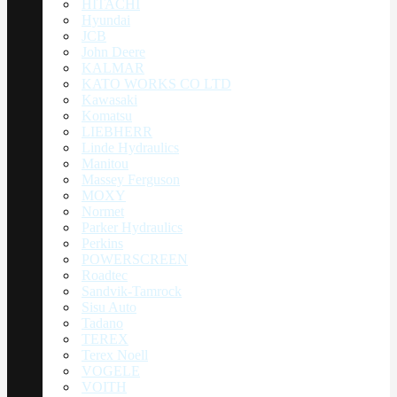
HITACHI
Hyundai
JCB
John Deere
KALMAR
KATO WORKS CO LTD
Kawasaki
Komatsu
LIEBHERR
Linde Hydraulics
Manitou
Massey Ferguson
MOXY
Normet
Parker Hydraulics
Perkins
POWERSCREEN
Roadtec
Sandvik-Tamrock
Sisu Auto
Tadano
TEREX
Terex Noell
VOGELE
VOITH