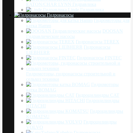
EATON/CHAR LYNN Гидравлика
Linde Гидравлика
Гидронасосы
Гидромоторы для
катка Hamm
DOOSAN
Гидравлические насосы
Гидронасосы TEREX
Гидронасосы
LIEBHERR
Гидронасосы FINTEC
Гидромоторы, гидронасосы строительной и
сельхоз техники
Гидромоторы
катка BOMAG
Гидроцилиндры CAT
Гидроцилиндры
HITACHI
Гидроцилиндры
KOMATSU
Гидроцилиндры
VOLVO