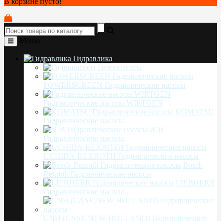
В корзине пусто!
Меню
Гидравлика
Гидронасосы
POWERSCREEN Гидравлические насосы
Гидравлические насосы WIRTGEN
KOMATSU
Гидравлические насосы
JCB
Гидравлические насосы
UCHIDA-REXROTH Гидравлические насосы
Bosch
Rexroth Гидравлические насосы
LIEBHERR
Гидравлические насосы
CNH (CASE,NEW HOLLAND) Гидравлические