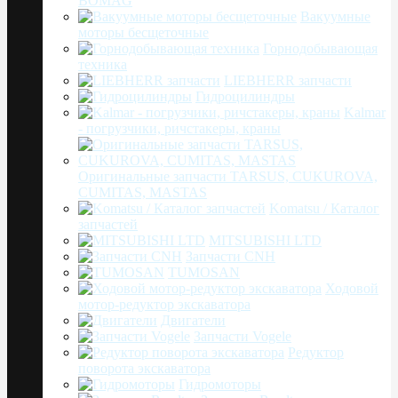
BOMAG
Вакуумные
моторы бесщеточные
Горнодобывающая
техника
LIEBHERR запчасти
Гидроцилиндры
Kalmar
- погрузчики, ричстакеры, краны
Оригинальные запчасти TARSUS, CUKUROVA,
CUMITAS, MASTAS
Komatsu / Каталог
запчастей
MITSUBISHI LTD
Запчасти CNH
TUMOSAN
Ходовой
мотор-редуктор экскаватора
Двигатели
Запчасти Vogele
Редуктор
поворота экскаватора
Гидромоторы