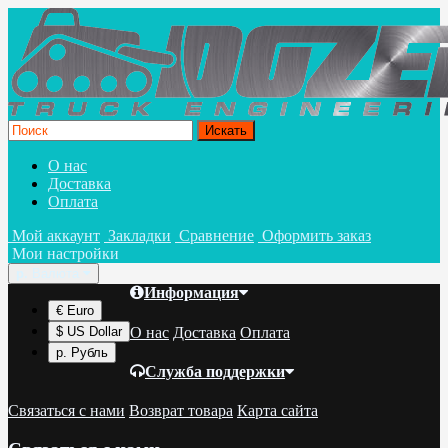
О нас
Доставка
Оплата
Мой аккаунт
Закладки
Сравнение
Оформить заказ
Мои настройки
р.
Валюта
Информация
€ Euro
О нас
Доставка
Оплата
$ US Dollar
р. Рубль
Служба поддержки
Связаться с нами
Возврат товара
Карта сайта