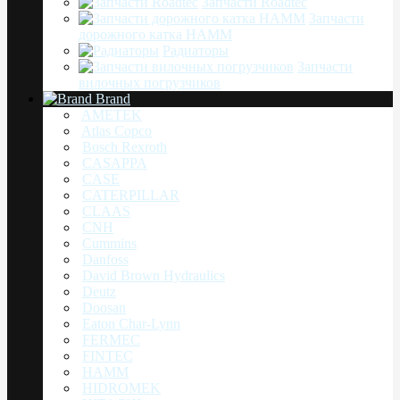
Запчасти Roadtec
Запчасти
дорожного катка HAMM
Радиаторы
Запчасти
вилочных погрузчиков
Brand
AMETEK
Atlas Copco
Bosch Rexroth
CASAPPA
CASE
CATERPILLAR
CLAAS
CNH
Cummins
Danfoss
David Brown Hydraulics
Deutz
Doosan
Eaton Char-Lynn
FERMEC
FINTEC
HAMM
HIDROMEK