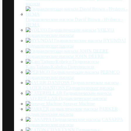
насосы
Гидравлические насосы David Brown - Hydreco -
HEMA
VOLVO
Гидравлические насосы
HYUNDAI
Гидравлические насосы
Гидравлические насосы JOHN DEERE
Kato/Tadano/Kobelco Гидронасосы
PERMCO
Гидравлические насосы
SAUER-DANFOSS Гидравлические насосы
CATERPILLAR Гидравлические насосы
Sprayer Machine
PARKER
гидравлические насосы
CASAPPA
Гидравлические насосы