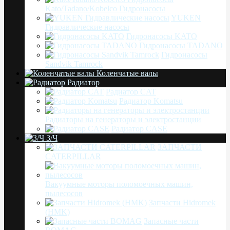
Kato/Tadano/Kobelco Гидронасосы
YUKEN
Гидравлические насосы
Гидронасосы KATO
Гидронасосы TADANO
Гидронасосы
Sandvik Tamrock
Коленчатые валы
Радиатор
Радиатор CAT
Радиатор Komatsu
Радиаторы на генераторы и электростанции
Радиатор CASE
З/Ч
ЗАПЧАСТИ
CATERPILLAR
Вакуумные моторы поломоечных машин,
пылесосов
Запчасти Hidromek
(HMK)
Запасные части