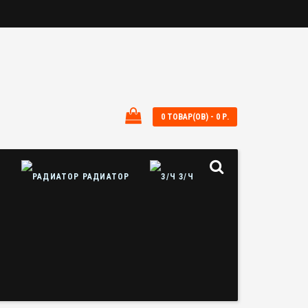
0 ТОВАР(ОВ) - 0 Р.
Ы
РАДИАТОР
З/Ч