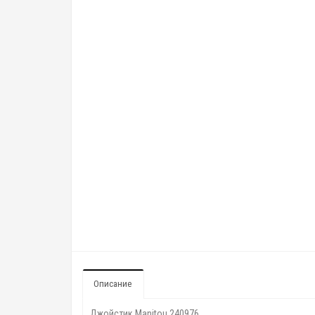
Описание
Джойстик Manitou 240976